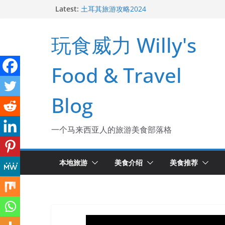
Skip
Latest:
土耳其旅游攻略2024
槟城新酒店 The George
to
槟城美食：广东姑娘吃猪油渣捞饭
content
玩食威力 Willy's
槟城美食：Raja Uda 亚狮爪哇面
去玻璃市吃海鲜和大包
Food & Travel
Blog
一个马来西亚人的旅游美食部落格
本地旅游
美食介绍
美食推荐