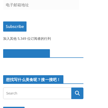
电
子
邮
箱
Subscribe
地
址
加入其他 5,349 位订阅者的行列
Like 一Like我的Page！
想找写什么美食呢？搜一搜吧！