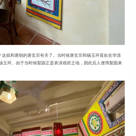
呢？这就和唐朝的唐玄宗有关了。当时候唐玄宗和杨玉环喜欢在华清
杨玉环。由于当时候梨园正是表演戏班之地，因此后人便用梨园来