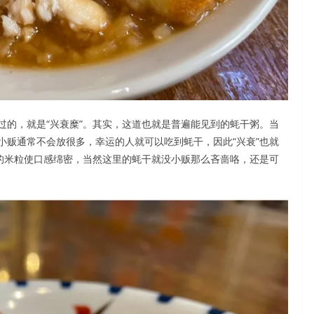
过的，就是“兴衰糜”。其实，这道也就是普遍能见到的蚝干粥。当
小贩通常不会放很多，幸运的人就可以吃到蚝干，因此“兴衰”也就
烂的米粒使口感绵密，当然这里的蚝干就没小贩那么吝啬咯，还是可