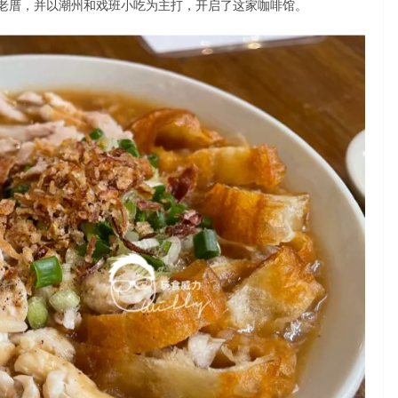
老厝，并以潮州和戏班小吃为主打，开启了这家咖啡馆。