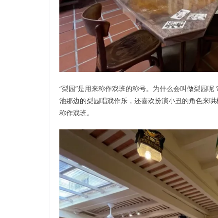
“梨园”是用来称作戏班的称号。为什么会叫做梨园
池那边的梨园唱戏作乐，还喜欢扮演小丑的角色来哄
称作戏班。