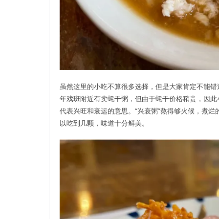
虽然这里的小吃不算很多选择，但是大家肯定不能错
年戏班附近有卖蚝干粥，但由于蚝干价格稍贵，因此
代表兴旺和衰运的意思。“兴衰粥”熬得够火候，煮
以吃到几颗，味道十分鲜美。