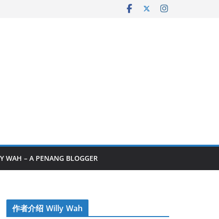
Y WAH – A PENANG BLOGGER
作者介绍 Willy Wah