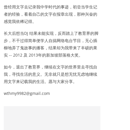
曾经用文字去记录我中学时代的事迹，初尝当学生记
者的经验，看着自己的文字在报章出现，那种兴奋的
感觉我依稀记得。
长大后想当DJ 结果未能实现，反而踏上了教育界的脚
步，不干过得简单便学人自搞网络电台节目，无心插
柳地弄了鬼故事的播客，结果却为我带来了丰硕的果
实 -- 2012 及 2013年的新加坡部落格大奖。
如今，退出了教育界，继续在文字的世界里去寻找自
我，寻找生活的意义。无非就只是想无忧无虑地继续
用文字来记载我的生活。愿与大家分享。
wthmy9982@gmail.com