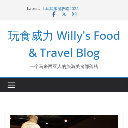
去玻璃市吃海鲜和大包
Skip
Latest:
土耳其旅游攻略2024
to
槟城新酒店 The George
content
槟城美食：广东姑娘吃猪油渣捞饭
槟城美食：Raja Uda 亚狮爪哇面
玩食威力 Willy's Food
& Travel Blog
一个马来西亚人的旅游美食部落格