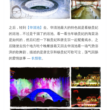
之后，转到
【华清池】
去。华清池最大的特色就是看杨贵妃
的浴池，不过是干涸了的浴池。看一看当年杨贵妃的海棠汤
是如何的，然后幻想一下杨贵妃和唐玄宗一起鸳鸯戏水。之
后随便去找个地方吃个晚餐接着又回去华清池看一场气势澎
湃的歌舞剧，描述的是唐玄宗和杨贵妃可歌可泣，荡气回肠
的爱情故事 —
长恨歌
。