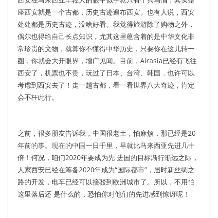
座西安就是一个古都，历史古迹遍布西安。也有人说，西安
处处都是历史古迹，没啥好看。我觉得旅游除了购物之外，
偶尔也得给自己长点知识，尤其这里蕴含着的是中华文化非
常珍贵的文物，就算你不懂得中华历史，只要你在这儿转一
圈，你就会大开眼界，增广见闻。目前，Airasia已经有飞往
西安了，机票也不贵，玩过了日本、台湾、韩国，也许可以
考虑到西安去了！走一趟古都，看一看世界八大奇迹，肯定
会不枉此行。
之前，很多朋友告诉我，中国很老土，怕麻烦，那已经是20
年前的事。现在的中国一日千里，早就比马来西亚先进几十
倍！何况，咱们2020年要成为先 进国的目标渐行渐远之际，
人家西安已经在筹备2020年成为“国际都市”，届时新丝绸之
路的开发，电车已经可以接驳到欧洲城市了。所以，不用怕
这里落后还 是什么的，恐怕你对他们的先进感到惊讶呢！