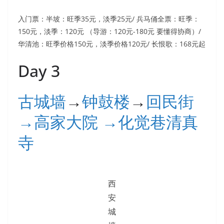
入门票：半坡：旺季35元，淡季25元/ 兵马俑全票：旺季：
150元，淡季：120元 （导游：120元-180元 要懂得协商）/
华清池：旺季价格150元，淡季价格120元/ 长恨歌：168元起
Day 3
古城墙
→
钟鼓楼
→
回民街
→高家大院 →化觉巷清真
寺
西
安
城