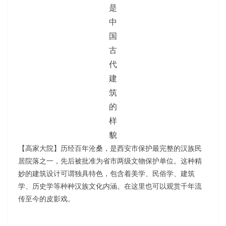
是
中
国
古
代
建
筑
的
样
貌
【高家大院】历经百年沧桑，是西安市保护最完整的汉族民
居院落之一，先后被批准为省市两级文物保护单位。这种精
妙的建筑设计可谓独具特色，包含着美学、民俗学、建筑
学、历史学等种种汉族文化内涵。在这里也可以观赏千年流
传至今的皮影戏。