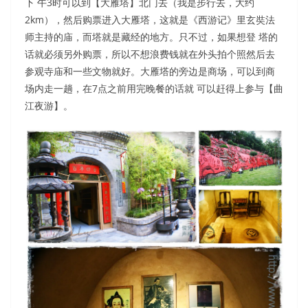
下 午3时可以到【大雁塔】北门去（我是步行去，大约
2km），然后购票进入大雁塔，这就是《西游记》里玄奘法
师主持的庙，而塔就是藏经的地方。只不过，如果想登 塔的
话就必须另外购票，所以不想浪费钱就在外头拍个照然后去
参观寺庙和一些文物就好。大雁塔的旁边是商场，可以到商
场内走一趟，在7点之前用完晚餐的话就 可以赶得上参与【曲
江夜游】。