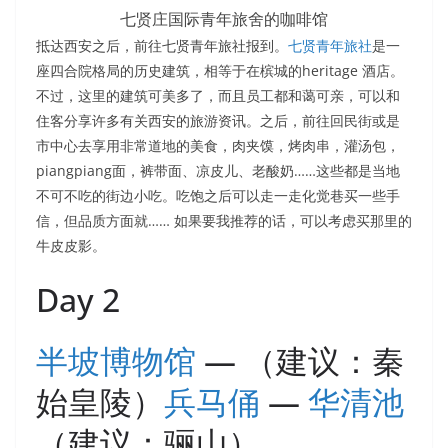
七贤庄国际青年旅舍的咖啡馆
抵达西安之后，前往七贤青年旅社报到。
七贤青年旅社
是一
座四合院格局的历史建筑，相等于在槟城的heritage 酒店。
不过，这里的建筑可美多了，而且员工都和蔼可亲，可以和
住客分享许多有关西安的旅游资讯。之后，前往回民街或是
市中心去享用非常道地的美食，肉夹馍，烤肉串，灌汤包，
piangpiang面，裤带面、凉皮儿、老酸奶……这些都是当地
不可不吃的街边小吃。吃饱之后可以走一走化觉巷买一些手
信，但品质方面就…… 如果要我推荐的话，可以考虑买那里的
牛皮皮影。
Day 2
半坡博物馆
— （建议：秦
始皇陵）
兵马俑
—
华清池
（建议：骊山）