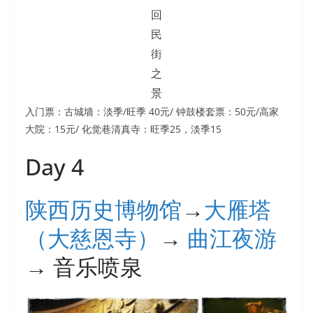
回
民
街
之
景
入门票：古城墙：淡季/旺季 40元/ 钟鼓楼套票：50元/高家
大院：15元/ 化觉巷清真寺：旺季25，淡季15
Day 4
陕西历史博物馆
→
大雁塔
（大慈恩寺）
→
曲江夜游
→ 音乐喷泉