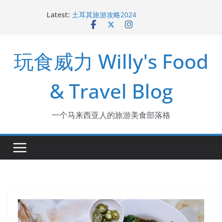
Skip
去玻璃市吃海鲜和大包
Latest:
to
土耳其旅游攻略2024
槟城新酒店 The George
content
槟城美食：广东姑娘吃猪油渣捞饭
槟城美食：Raja Uda 亚狮爪哇面
玩食威力 Willy's Food
& Travel Blog
一个马来西亚人的旅游美食部落格