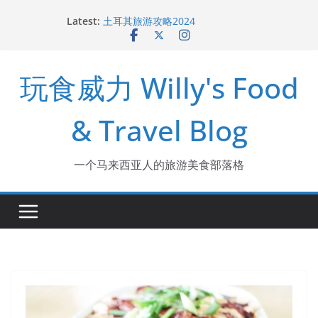
Skip
去玻璃市吃海鲜和大包
Latest:
to
土耳其旅游攻略2024
content
槟城新酒店 The George
槟城美食：广东姑娘吃猪油渣捞饭
玩食威力 Willy's Food
槟城美食：Raja Uda 亚狮爪哇面
& Travel Blog
一个马来西亚人的旅游美食部落格