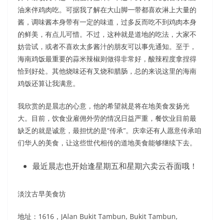
油来伴鸡肉吃。可据我了解在大山脚一带都喜欢淋上大量的
酱，调味酱本身带有一定的味道，过多反而吃不到鸡肉本身
的鲜美，有点儿可惜。不过，这种就是道地的吃法，大家不
妨尝试，或者不喜欢太多酱汁的朋友可以事先通知。至于，
海南鸡饭最重要的蒜米辣椒则做得非常好，酸辣程度拿捏得
恰到好处。其他烧味还有叉烧和腊肠，总的来说这里的海南
鸡饭还算让我满意。
我欣赏的是晨志的心意，他的希望就是将在地美食发扬光
大。目前，饮食业雇佣外劳的情况日益严重，餐饮业目前最
缺乏的就是诚意，最担忧的是“传承”。庆幸还有人愿意传承咱
们华人的美食，让这些世代相传的道地美食能够继续下去。
最近晨志也开始逢星期五和星期六卖云吞面哦！
淡汶古早美食坊
地址：
1616，JAlan Bukit Tambun, Bukit Tambun,