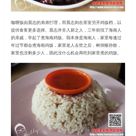
咖喱饭由晨志的弟弟打理，而晨志则在茶室另开鸡饭档，以
提供食客更多选择。晨志并非入厨之人，三年前找了海南人
的亲戚，学起了煮海南鸡饭。我本身是海南人，家里每逢过
年过节都会煮海南鸡饭，家里老人去世之后，树倒猴孙散，
家里也没剩多少人，因此没什么机会再吃到家里煮的鸡饭。