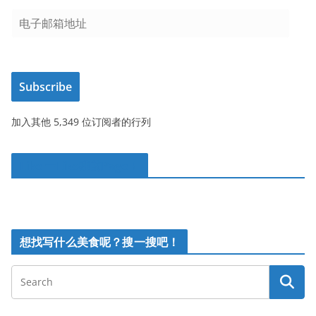
电
子
邮
箱
Subscribe
地
址
加入其他 5,349 位订阅者的行列
Like 一Like我的Page！
想找写什么美食呢？搜一搜吧！