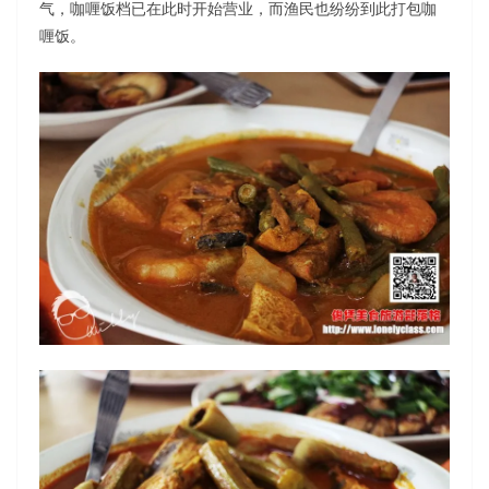
气，咖喱饭档已在此时开始营业，而渔民也纷纷到此打包咖
喱饭。