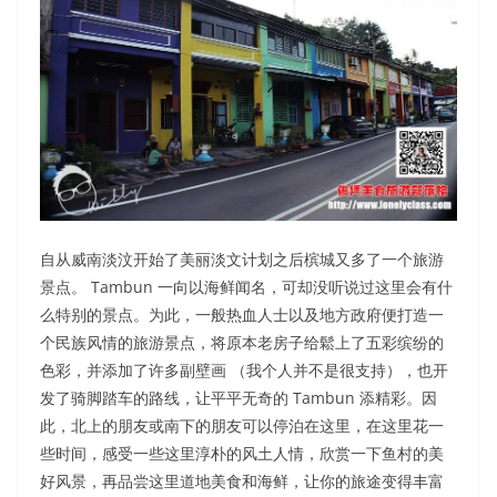
自从威南淡汶开始了美丽淡文计划之后槟城又多了一个旅游
景点。 Tambun 一向以海鲜闻名，可却没听说过这里会有什
么特别的景点。为此，一般热血人士以及地方政府便打造一
个民族风情的旅游景点，将原本老房子给鬆上了五彩缤纷的
色彩，并添加了许多副壁画 （我个人并不是很支持），也开
发了骑脚踏车的路线，让平平无奇的 Tambun 添精彩。因
此，北上的朋友或南下的朋友可以停泊在这里，在这里花一
些时间，感受一些这里淳朴的风土人情，欣赏一下鱼村的美
好风景，再品尝这里道地美食和海鲜，让你的旅途变得丰富