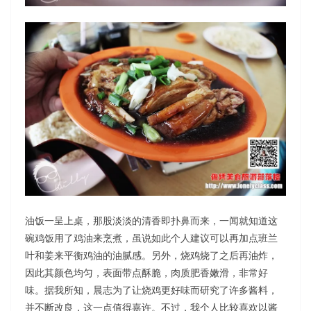
油饭一呈上桌，那股淡淡的清香即扑鼻而来，一闻就知道这
碗鸡饭用了鸡油来烹煮，虽说如此个人建议可以再加点班兰
叶和姜来平衡鸡油的油腻感。另外，烧鸡烧了之后再油炸，
因此其颜色均匀，表面带点酥脆，肉质肥香嫩滑，非常好
味。据我所知，晨志为了让烧鸡更好味而研究了许多酱料，
并不断改良，这一点值得嘉许。不过，我个人比较喜欢以酱