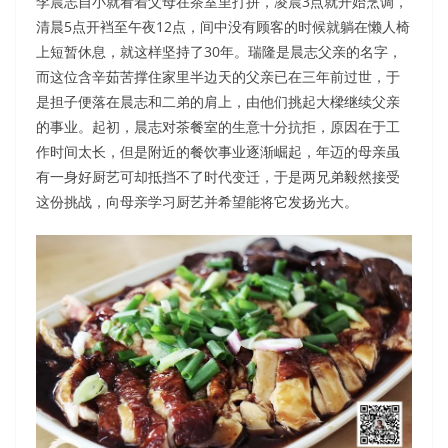
李晨志自小就看着父母在茶室里打拼，凌晨3点就开始烹调，
清晨5点开裆至午夜12点，间中没有顾客的时候就躺在懒人椅
上短暂休息，就这样坚持了30年。瑞隆是晨志父亲的名字，
而这位含辛茹苦撑住家里半边天的父亲已在三年前过世，于
是担子便落在晨志和二弟的肩上，由他们挑起大樑继续父亲
的事业。起初，晨志对茶餐室的生意十分抗拒，原因在于工
作时间太长，但是附近的餐饮事业逐渐崛起，年迈的母亲虽
有一身好厨艺可却抵挡不了时代变迁，于是两兄弟毅然接受
这份挑战，向母亲学习厨艺并希望能将它发扬光大。