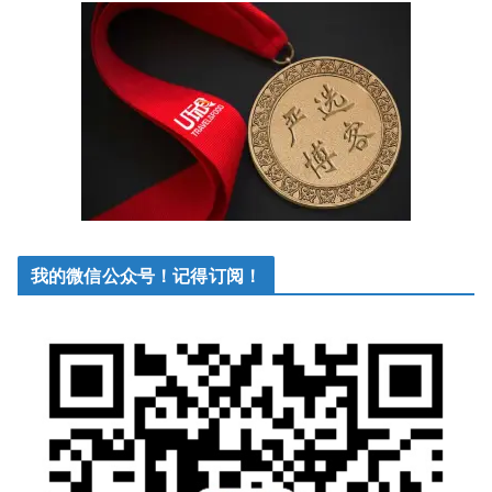
我的微信公众号！记得订阅！