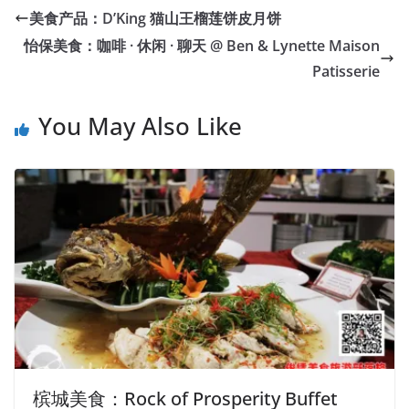
美食产品：D’King 猫山王榴莲饼皮月饼
怡保美食：咖啡 · 休闲 · 聊天 @ Ben & Lynette Maison
Patisserie
You May Also Like
槟城美食：Rock of Prosperity Buffet