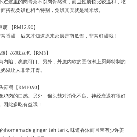
不过这里的肉骨茶不以肉骨熬煮，而且性质也比较温和，吃
方面搭配
粟饭也相当特别，
粟饭其实就是糙米饭。
腐 【RM12.90】
非常香甜，后来才知道原来那层是南瓜酱，非常鲜甜哦！
8】/
双味豆包【RM8】
为内陷，爽脆可口。另外，外脆内软的豆包淋上厨师特制的
美奶滋让人非常开胃。
菇餐【RM10.90】
像鸡肉的口感。另外，猴头菇对消化不良、神经衰退有很好
，因此多吃有益哦！
ade ginger teh tarik, 味道香浓而且带有少许姜