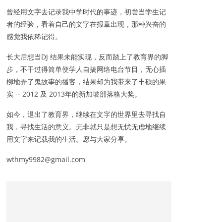
曾经用文字去记录我中学时代的事迹，初尝当学生记
者的经验，看着自己的文字在报章出现，那种兴奋的
感觉我依稀记得。
长大后想当DJ 结果未能实现，反而踏上了教育界的脚
步，不干过得简单便学人自搞网络电台节目，无心插
柳地弄了鬼故事的播客，结果却为我带来了丰硕的果
实 -- 2012 及 2013年的新加坡部落格大奖。
如今，退出了教育界，继续在文字的世界里去寻找自
我，寻找生活的意义。无非就只是想无忧无虑地继续
用文字来记载我的生活。愿与大家分享。
wthmy9982@gmail.com