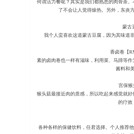
何谓活力餐呢？其实是我们都熟悉的肉骨茶。
了不会让人觉得燥热。另外，东炎
蒙古豆
我个人蛮喜欢这道蒙古豆腐，因为其味道
香卤卷【RM
素的卤肉卷也一样有滋味，利用菜、马蹄等作
酱料和
宫保猴头
猴头菇最接近肉的质感，所以吃起来感觉就好
的疗效
各种各样的保健饮料，任君选择。个人推荐他的homem