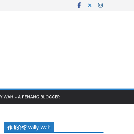
Y WAH – A PENANG BLOGGER
作者介绍 Willy Wah