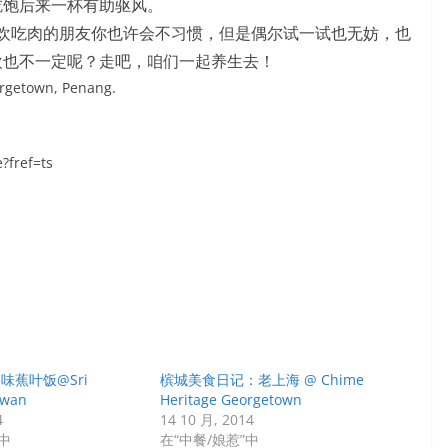
吃饱后来一杯有助驱风。
欢吃肉的朋友你也许会不习惯，但是偶尔试一试也无妨，也
欢也不一定呢？走吧，咱们一起养生去！
rgetown, Penang.
fref=ts
味蕉叶饭@Sri
槟城美食日记：老上海 @ Chime
hwan
Heritage Georgetown
4
14 10 月, 2014
中
在“中餐/娘惹”中