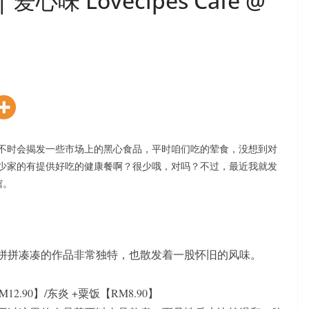
味 Lovecipes Cafe @
不时会揭发一些市场上的黑心食品，平时咱们吃的荤食，没想到对
少家的有提供好吃的健康餐啊？很少哦，对吗？不过，最近我就发
馆。
拼拼凑凑的作品非常独特，也散发着一股怀旧的风味。
2.90】/
东炎 +粟饭【RM8.90】