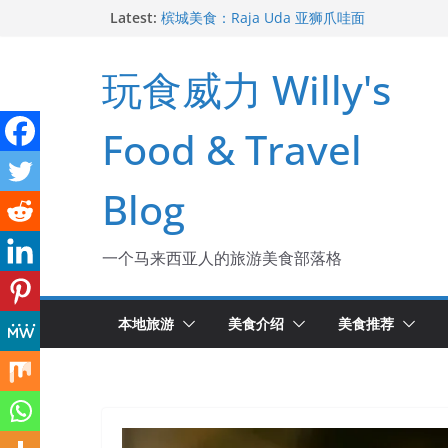
Skip
Latest:
槟城美食：Raja Uda 亚狮爪哇面
去玻璃市吃海鲜和大包
to
土耳其旅游攻略2024
content
玩食威力 Willy's
槟城新酒店 The George
槟城美食：广东姑娘吃猪油渣捞饭
Food & Travel
Blog
一个马来西亚人的旅游美食部落格
本地旅游
美食介绍
美食推荐