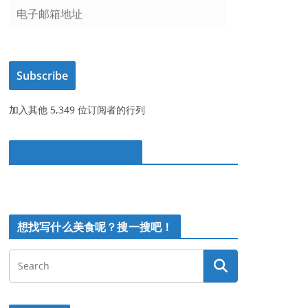
电
子
邮
箱
Subscribe
地
址
加入其他 5,349 位订阅者的行列
Like 一Like我的Page！
想找写什么美食呢？搜一搜吧！