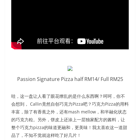
Passion Signature Pizza half RM14/ Full RM25
哇，这一盘让人看了眼花缭乱的是什么东西啊？呵呵，你不
会想到，
Callin竟然自创巧克力Pizza吧？巧克力Pizza的用料
丰富，除了有香蕉之外，还有mash mellow，和半融化状态
的巧克力粒。另外，饼皮上还涂上一层独家配方的酱料，让
整个巧克力pizza的味道更融和，更美味！我太喜欢这一道甜
品了，不知不觉就这样吃了好几片！