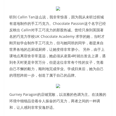
听到
Callin Tan
这么说，我非常惊喜，因为我从未听过槟城
有道地制作的手工巧克力。Chocolate Passion这个名字已经
反映出
Callin
对手工巧克力的那股热诚。曾经只身到英国著
名的巧克力学校UK Chocolate Academy 求学的她，当时才
刚开始学会制作手工巧克力，但与她同班的同学，都是来自
世界各地的总厨或厨师，让她变得非常渺小。 另外，由于上
课地点离宿舍非常遥远，她必须从凌晨4时就出发去上课，遇
到冬天时更是辛苦万分，但是这位非常有个性的女子，凭着
自己不懈的毅力，顺利地完成学业。学成归来后，她为自己
的理想跨前一步，创造了属于自己的品牌。
Gurney Paragon的店铺宽敞，以淡雅的色调为主。在淡雅的
环境中细细品尝着令人振奋的巧克力，两者之间的一种调
和，让人感到非常安逸舒适。