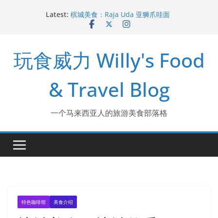
Skip
槟城美食：广东姑娘吃猪油渣捞饭
Latest:
to
槟城美食：Raja Uda 亚狮爪哇面
content
去玻璃市吃海鲜和大包
土耳其旅游攻略2024
玩食威力 Willy's Food
槟城新酒店 The George
& Travel Blog
一个马来西亚人的旅游美食部落格
特色咖啡馆
美食介绍